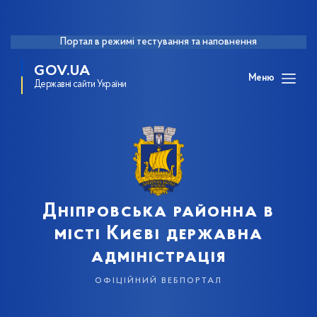
Портал в режимі тестування та наповнення
GOV.UA
Меню
Державні сайти України
Дніпровська районна в
місті Києві державна
адміністрація
офіційний вебпортал