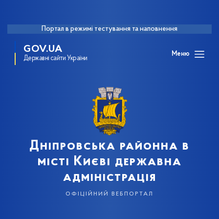
Портал в режимі тестування та наповнення
GOV.UA
Меню
Державні сайти України
Дніпровська районна в
місті Києві державна
адміністрація
офіційний вебпортал