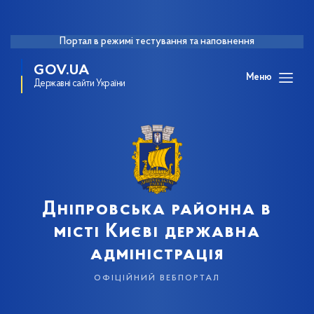
Портал в режимі тестування та наповнення
GOV.UA
Меню
Державні сайти України
Дніпровська районна в
місті Києві державна
адміністрація
офіційний вебпортал