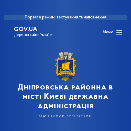
Портал в режимі тестування та наповнення
GOV.UA
Меню
Державні сайти України
Дніпровська районна в
місті Києві державна
адміністрація
офіційний вебпортал