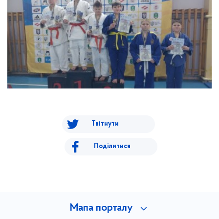
Твітнути
Поділитися
Мапа порталу