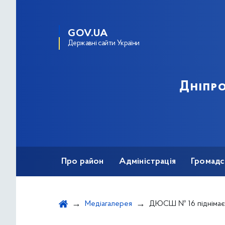
GOV.UA
Державні сайти України
Дніпро
Про район
Адміністрація
Громадс
Медіагалерея
ДЮСШ № 16 піднімає планку: потуж