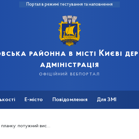
Портал в режимі тестування та наповнення
вська районна в місті Києві д
адміністрація
офіційний вебпортал
ькості
Е-місто
Повідомлення
Для ЗМІ
ний виступ на чемпіонатах Києва!