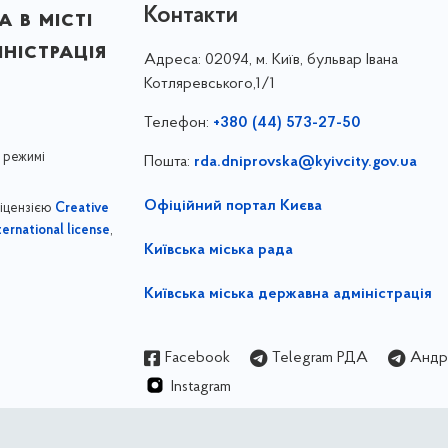
Контакти
 в місті
ністрація
Адреса:
02094, м. Київ, бульвар Івана
Котляревського,1/1
Телефон:
+380 (44) 573-27-50
 режимі
Пошта:
rda.dniprovska@kyivcity.gov.ua
Офіційний портал Києва
ліцензією
Creative
,
ernational license
Київська міська рада
Київська міська державна адміністрація
Facebook
Telegram РДА
Андрі
Instagram