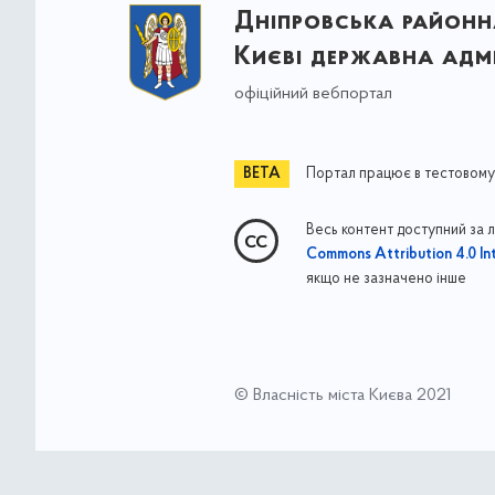
Дніпровська районна
Києві державна адмі
офіційний вебпортал
Портал працює в тестовому
Весь контент доступний за 
Commons Attribution 4.0 Int
якщо не зазначено інше
© Власність міста Києва 2021