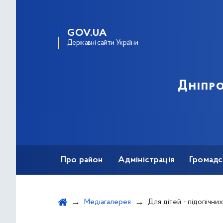
GOV.UA
Державні сайти України
Дніпро
Про район
Адміністрація
Громадс
Медіагалерея
Для дітей - підопічних районного Центру соціальних сл