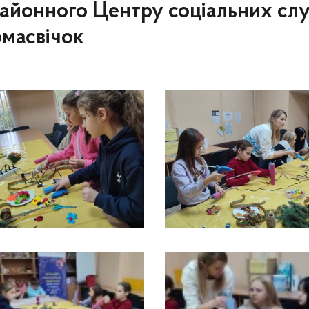
 районного Центру соціальних сл
омасвічок