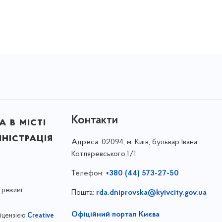
Контакти
 в місті
ністрація
Адреса:
02094, м. Київ, бульвар Івана
Котляревського,1/1
Телефон:
+380 (44) 573-27-50
 режимі
Пошта:
rda.dniprovska@kyivcity.gov.ua
Офіційний портал Києва
ліцензією
Creative