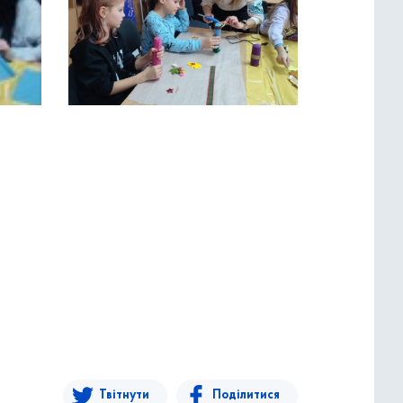
Твітнути
Поділитися