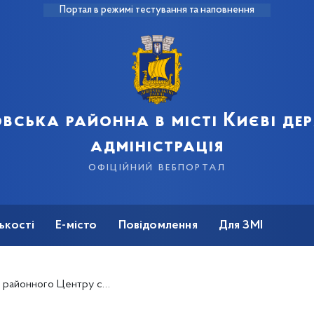
Портал в режимі тестування та наповнення
вська районна в місті Києві д
адміністрація
офіційний вебпортал
ькості
Е-місто
Повідомлення
Для ЗМІ
ужб провели майстер-клас із виготовлення аромасвічок