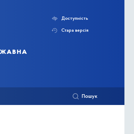
Доступність
Стара версія
ержавна
Пошук