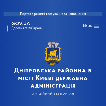
Портал в режимі тестування та наповнення
GOV.UA
Меню
Державні сайти України
Дніпровська районна в
місті Києві державна
адміністрація
офіційний вебпортал