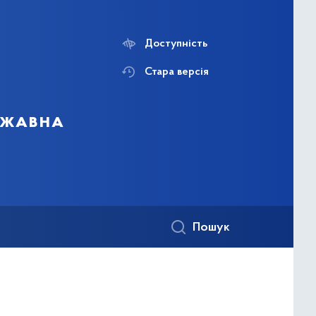
Доступність
Стара версія
ержавна
Пошук