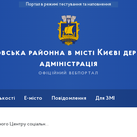
Портал в режимі тестування та наповнення
вська районна в місті Києві д
адміністрація
офіційний вебпортал
ькості
Е-місто
Повідомлення
Для ЗМІ
б провели майстер-клас із виготовлення тюльпанів