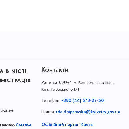
Контакти
 в місті
ністрація
Адреса:
02094, м. Київ, бульвар Івана
Котляревського,1/1
Телефон:
+380 (44) 573-27-50
 режимі
Пошта:
rda.dniprovska@kyivcity.gov.ua
Офіційний портал Києва
ліцензією
Creative