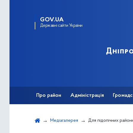
GOV.UA
Державні сайти України
Дніпро
Про район
Адміністрація
Громадс
Медіагалерея
Для підопічних районного Центру соціальних служ