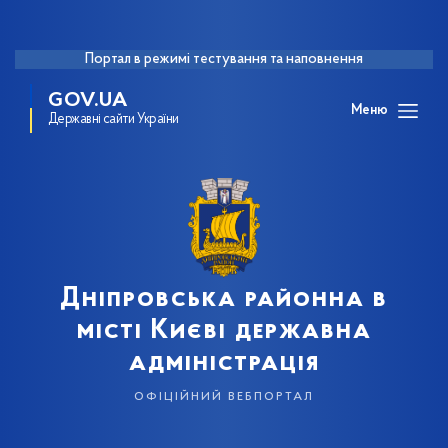
Портал в режимі тестування та наповнення
GOV.UA
Меню
Державні сайти України
Дніпровська районна в
місті Києві державна
адміністрація
офіційний вебпортал