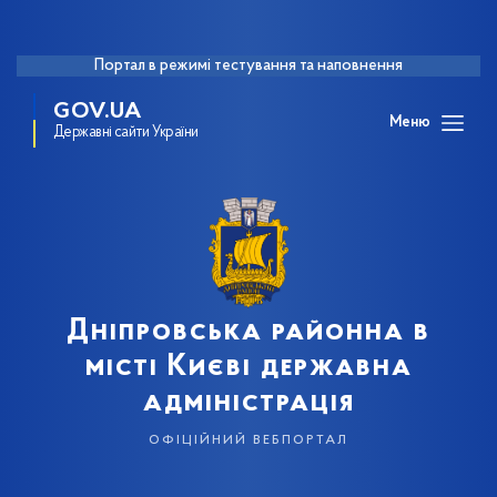
Портал в режимі тестування та наповнення
GOV.UA
Меню
Державні сайти України
Дніпровська районна в
місті Києві державна
адміністрація
офіційний вебпортал