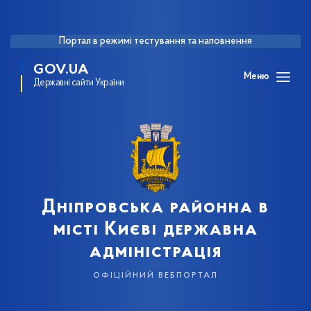
Портал в режимі тестування та наповнення
GOV.UA
Меню
Державні сайти України
Дніпровська районна в
місті Києві державна
адміністрація
офіційний вебпортал