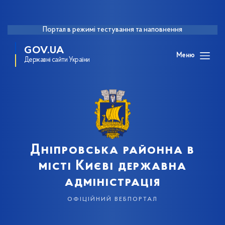
Портал в режимі тестування та наповнення
GOV.UA
Меню
Державні сайти України
Дніпровська районна в
місті Києві державна
адміністрація
офіційний вебпортал