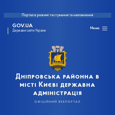
Портал в режимі тестування та наповнення
GOV.UA
Меню
Державні сайти України
Дніпровська районна в
місті Києві державна
адміністрація
офіційний вебпортал