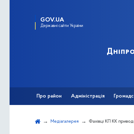
GOV.UA
Державні сайти України
Дніпро
Про район
Адміністрація
Громадс
Медіагалерея
Фахівці КП КК приводять до належного санітарн