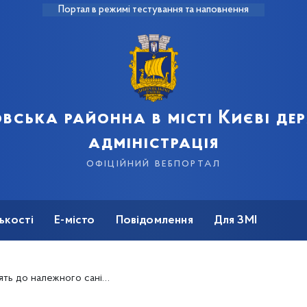
Портал в режимі тестування та наповнення
вська районна в місті Києві д
адміністрація
офіційний вебпортал
ькості
Е-місто
Повідомлення
Для ЗМІ
ого стану балансові та позабалансові території