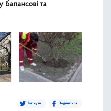
у балансові та
Твітнути
Поділитися