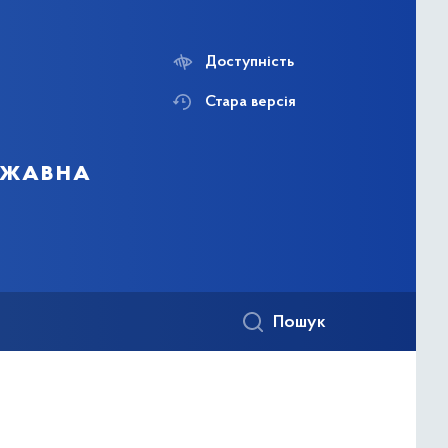
Доступність
Стара версія
ержавна
Пошук