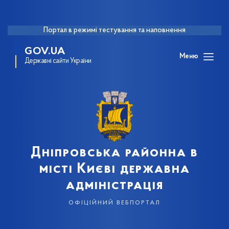
Портал в режимі тестування та наповнення
GOV.UA
Меню
Державні сайти України
Дніпровська районна в
місті Києві державна
адміністрація
офіційний вебпортал