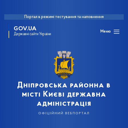
Портал в режимі тестування та наповнення
GOV.UA
Меню
Державні сайти України
Дніпровська районна в
місті Києві державна
адміністрація
офіційний вебпортал