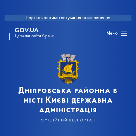
Портал в режимі тестування та наповнення
GOV.UA
Меню
Державні сайти України
Дніпровська районна в
місті Києві державна
адміністрація
офіційний вебпортал