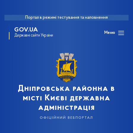
Портал в режимі тестування та наповнення
GOV.UA
Меню
Державні сайти України
Дніпровська районна в
місті Києві державна
адміністрація
офіційний вебпортал