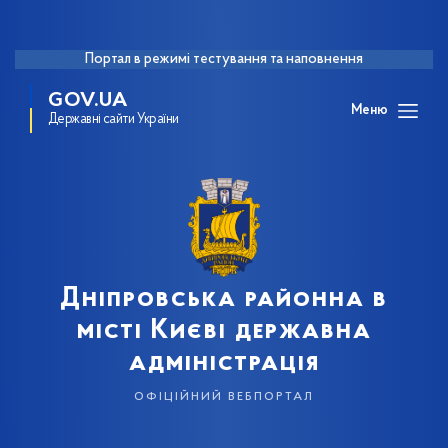
Портал в режимі тестування та наповнення
GOV.UA
Меню
Державні сайти України
Дніпровська районна в
місті Києві державна
адміністрація
офіційний вебпортал