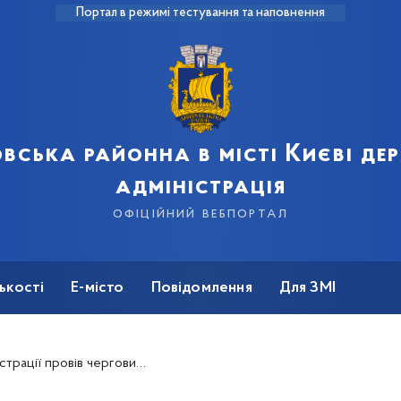
Портал в режимі тестування та наповнення
вська районна в місті Києві д
адміністрація
офіційний вебпортал
ькості
Е-місто
Повідомлення
Для ЗМІ
 черговий особистий прийом громадян