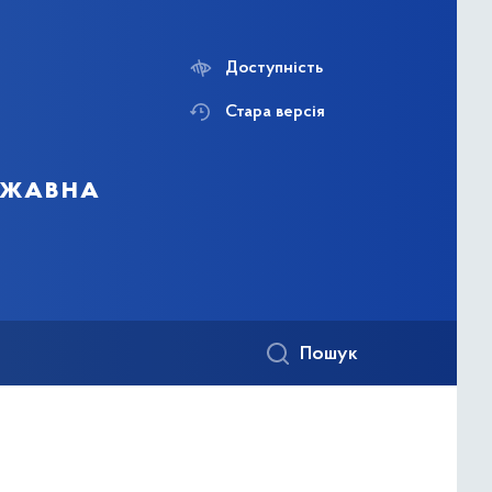
Доступність
Стара версія
ержавна
Пошук