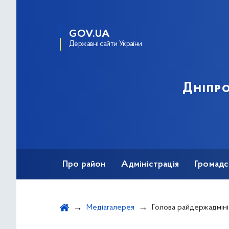
GOV.UA
Державні сайти України
Дніпро
Про район
Адміністрація
Громадс
Медіагалерея
Голова райдержадміністрації провів