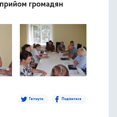
й прийом громадян
Твітнути
Поділитися