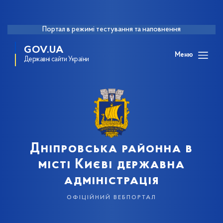
Портал в режимі тестування та наповнення
GOV.UA
Меню
Державні сайти України
Дніпровська районна в
місті Києві державна
адміністрація
офіційний вебпортал