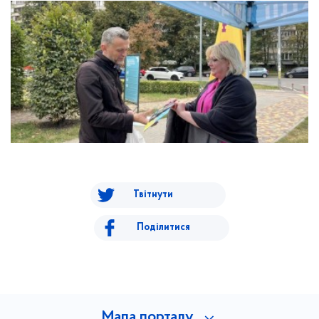
Твітнути
Поділитися
Мапа порталу