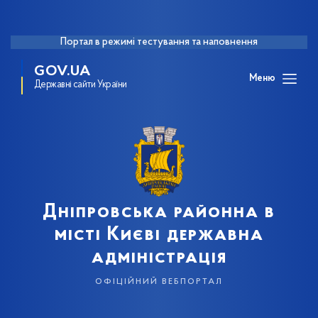
Портал в режимі тестування та наповнення
GOV.UA
Меню
Державні сайти України
Дніпровська районна в
місті Києві державна
адміністрація
офіційний вебпортал