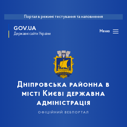
Портал в режимі тестування та наповнення
GOV.UA
Меню
Державні сайти України
Дніпровська районна в
місті Києві державна
адміністрація
офіційний вебпортал