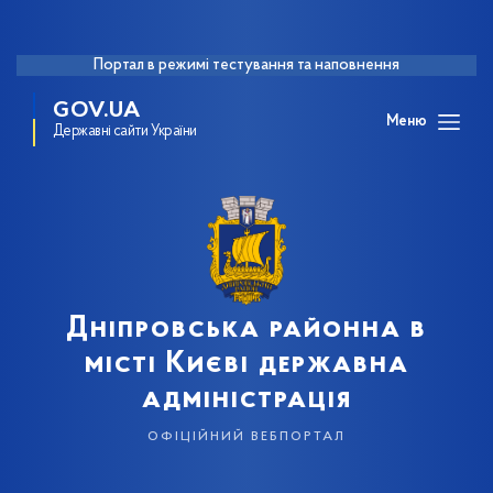
Портал в режимі тестування та наповнення
GOV.UA
Меню
Державні сайти України
Дніпровська районна в
місті Києві державна
адміністрація
офіційний вебпортал