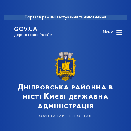
Портал в режимі тестування та наповнення
GOV.UA
Меню
Державні сайти України
Дніпровська районна в
місті Києві державна
адміністрація
офіційний вебпортал