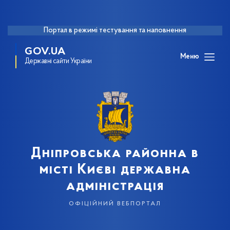
Портал в режимі тестування та наповнення
GOV.UA
Меню
Державні сайти України
Дніпровська районна в
місті Києві державна
адміністрація
офіційний вебпортал