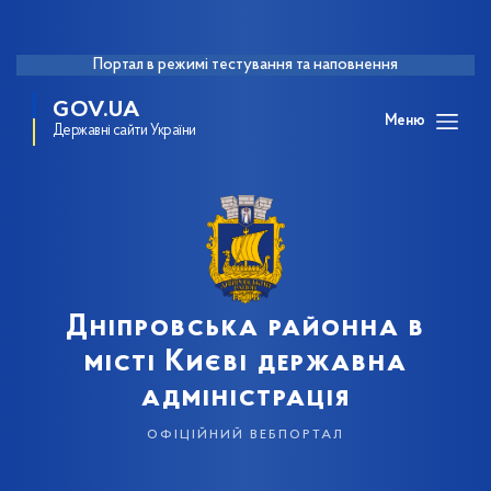
Портал в режимі тестування та наповнення
GOV.UA
Меню
Державні сайти України
Дніпровська районна в
місті Києві державна
адміністрація
офіційний вебпортал