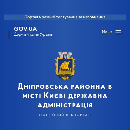
Портал в режимі тестування та наповнення
GOV.UA
Меню
Державні сайти України
Дніпровська районна в
місті Києві державна
адміністрація
офіційний вебпортал