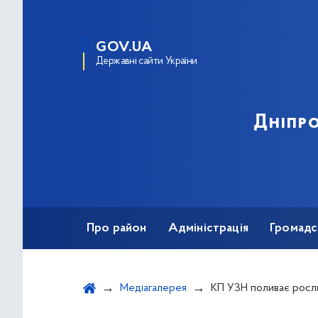
GOV.UA
Державні сайти України
Дніпро
Про район
Адміністрація
Громадс
Медіагалерея
КП УЗН поливає росли