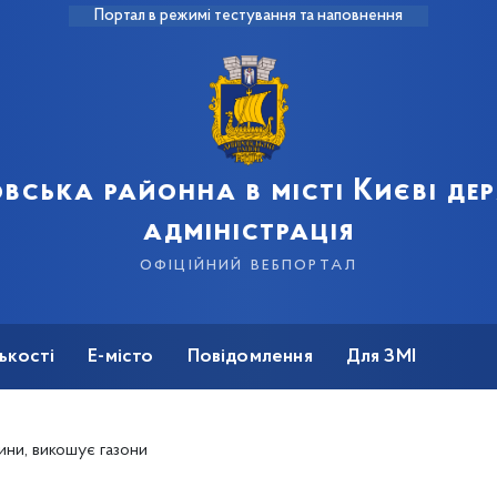
Портал в режимі тестування та наповнення
вська районна в місті Києві д
адміністрація
офіційний вебпортал
ькості
Е-місто
Повідомлення
Для ЗМІ
ни, викошує газони