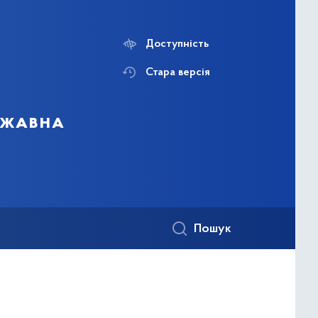
Доступність
Стара версія
ержавна
Пошук