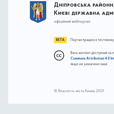
Дніпровська районна
Києві державна адмі
офіційний вебпортал
Портал працює в тестовому
Весь контент доступний за 
Commons Attribution 4.0 Int
якщо не зазначено інше
© Власність міста Києва 2021