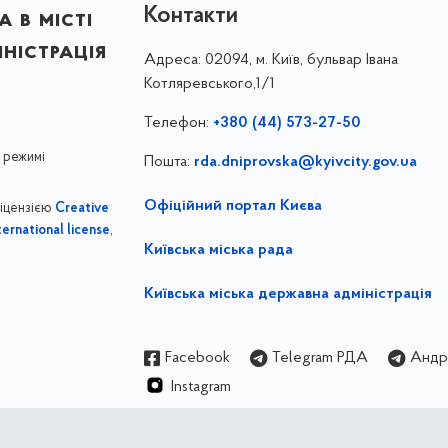
Контакти
 в місті
ністрація
Адреса:
02094, м. Київ, бульвар Івана
Котляревського,1/1
Телефон:
+380 (44) 573-27-50
 режимі
Пошта:
rda.dniprovska@kyivcity.gov.ua
Офіційний портал Києва
ліцензією
Creative
,
ernational license
Київська міська рада
Київська міська державна адміністрація
Facebook
Telegram РДА
Андрі
Instagram