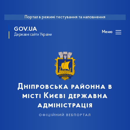
Портал в режимі тестування та наповнення
GOV.UA
Меню
Державні сайти України
Дніпровська районна в
місті Києві державна
адміністрація
офіційний вебпортал