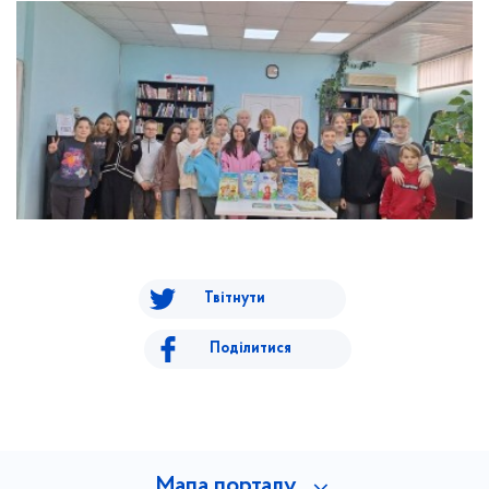
Твітнути
Поділитися
Мапа порталу