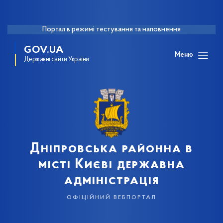
Портал в режимі тестування та наповнення
GOV.UA
Меню
Державні сайти України
Дніпровська районна в
місті Києві державна
адміністрація
офіційний вебпортал