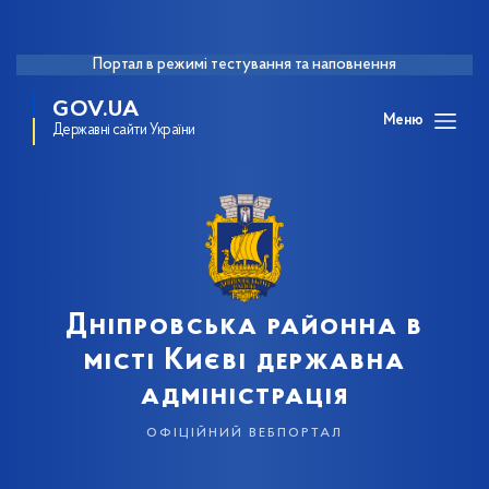
Портал в режимі тестування та наповнення
GOV.UA
Меню
Державні сайти України
Дніпровська районна в
місті Києві державна
адміністрація
офіційний вебпортал