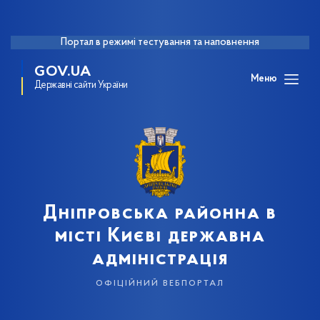
Портал в режимі тестування та наповнення
GOV.UA
Меню
Державні сайти України
Дніпровська районна в
місті Києві державна
адміністрація
офіційний вебпортал