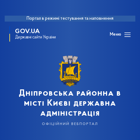
Портал в режимі тестування та наповнення
GOV.UA
Меню
Державні сайти України
Дніпровська районна в
місті Києві державна
адміністрація
офіційний вебпортал