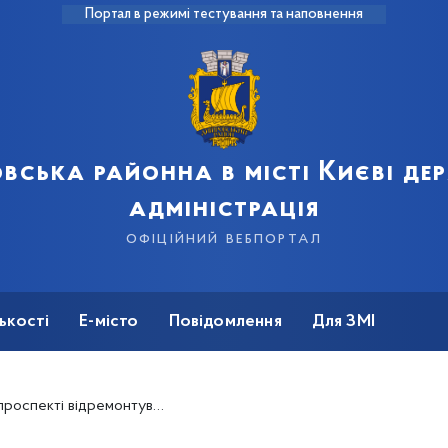
Портал в режимі тестування та наповнення
вська районна в місті Києві д
адміністрація
офіційний вебпортал
ькості
Е-місто
Повідомлення
Для ЗМІ
нтували мережу зовнішнього освітлення