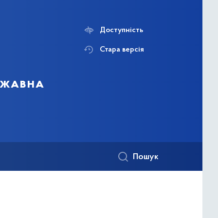
Доступність
Стара версія
ержавна
Пошук