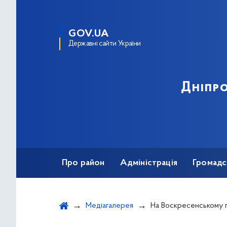
GOV.UA
Державні сайти України
Дніпро
Про район
Адміністрація
Громадс
Медіагалерея
На Воскресенському проспекті відремо