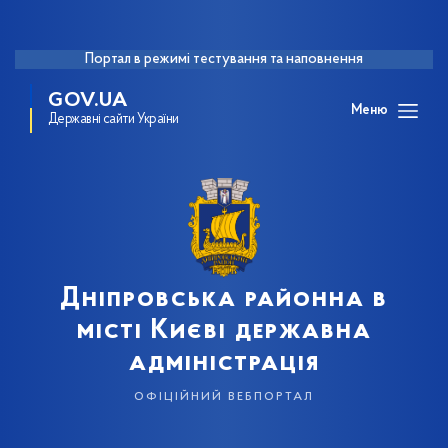
Портал в режимі тестування та наповнення
GOV.UA
Меню
Державні сайти України
Дніпровська районна в
місті Києві державна
адміністрація
офіційний вебпортал