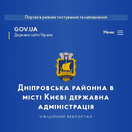
Портал в режимі тестування та наповнення
GOV.UA
Меню
Державні сайти України
Дніпровська районна в
місті Києві державна
адміністрація
офіційний вебпортал