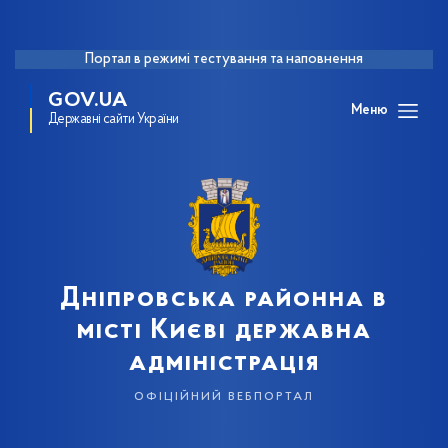
Портал в режимі тестування та наповнення
GOV.UA
Меню
Державні сайти України
Дніпровська районна в
місті Києві державна
адміністрація
офіційний вебпортал