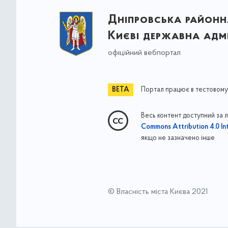
Дніпровська районна
Києві державна адмі
офіційний вебпортал
Портал працює в тестовому
Весь контент доступний за 
Commons Attribution 4.0 Int
якщо не зазначено інше
© Власність міста Києва 2021