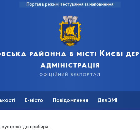
Портал в режимі тестування та наповнення
вська районна в місті Києві д
адміністрація
офіційний вебпортал
ькості
Е-місто
Повідомлення
Для ЗМІ
долучились працівники ТОВ «Євро-Реконструкція».