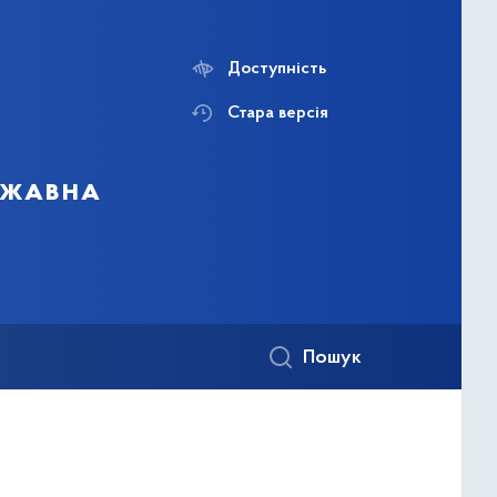
Доступність
Стара версія
ержавна
Пошук