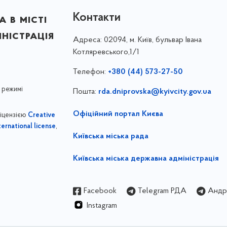
Контакти
 в місті
ністрація
Адреса:
02094, м. Київ, бульвар Івана
Котляревського,1/1
Телефон:
+380 (44) 573-27-50
 режимі
Пошта:
rda.dniprovska@kyivcity.gov.ua
Офіційний портал Києва
ліцензією
Creative
,
ernational license
Київська міська рада
Київська міська державна адміністрація
Facebook
Telegram РДА
Андрі
Instagram