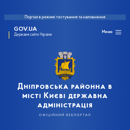
Портал в режимі тестування та наповнення
GOV.UA
Меню
Державні сайти України
Дніпровська районна в
місті Києві державна
адміністрація
офіційний вебпортал