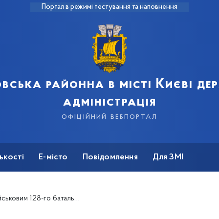
Портал в режимі тестування та наповнення
вська районна в місті Києві д
адміністрація
офіційний вебпортал
ькості
Е-місто
Повідомлення
Для ЗМІ
 батальйону ТРО гуманітарну допомогу