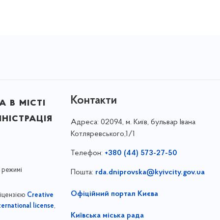
Контакти
 в місті
ністрація
Адреса:
02094, м. Київ, бульвар Івана
Котляревського,1/1
Телефон:
+380 (44) 573-27-50
 режимі
Пошта:
rda.dniprovska@kyivcity.gov.ua
Офіційний портал Києва
ліцензією
Creative
,
ernational license
Київська міська рада