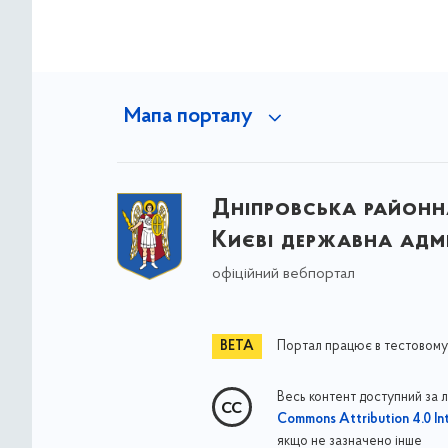
Мапа порталу
Дніпровська районна
Києві державна адмі
офіційний вебпортал
Портал працює в тестовому
Весь контент доступний за 
Commons Attribution 4.0 Int
якщо не зазначено інше