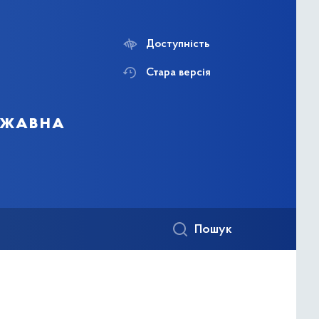
Доступність
Стара версія
ержавна
Пошук