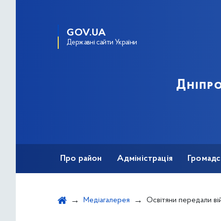
GOV.UA
Державні сайти України
Дніпро
Про район
Адміністрація
Громадс
Медіагалерея
Освітяни передали військовим 128-го