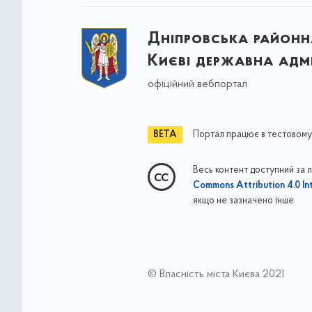
Дніпровська районна
Києві державна адмі
офіційний вебпортал
Портал працює в тестовому
Весь контент доступний за 
Commons Attribution 4.0 Int
якщо не зазначено інше
© Власність міста Києва 2021