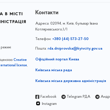
Контакти
 в місті
ністрація
Адреса:
02094, м. Київ, бульвар Івана
Котляревського,1/1
Телефон:
+380 (44) 573-27-50
 режимі
Пошта:
rda.dniprovska@kyivcity.gov.ua
Офіційний портал Києва
ліцензією
Creative
,
ernational license
Київська міська рада
Київська міська державна адміністрація
Facebook
Telegram РДА
Андрі
Instagram