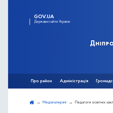
GOV.UA
Державні сайти України
Дніпро
Про район
Адміністрація
Громадс
Медіагалерея
Педагоги освітніх закладів району - переможці