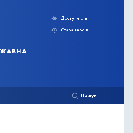
Доступність
Стара версія
ержавна
Пошук