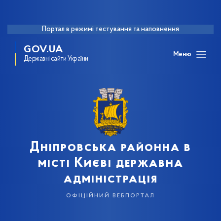
Портал в режимі тестування та наповнення
GOV.UA
Меню
Державні сайти України
Дніпровська районна в
місті Києві державна
адміністрація
офіційний вебпортал