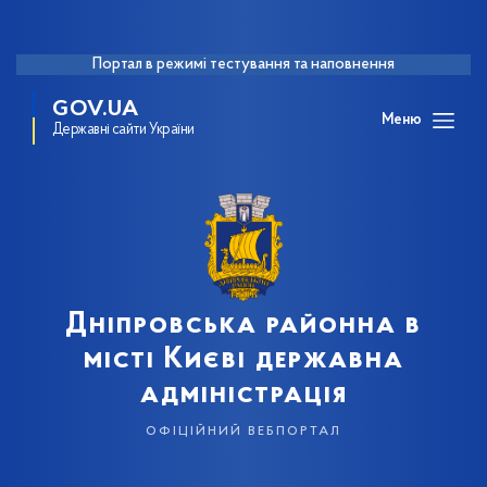
Портал в режимі тестування та наповнення
GOV.UA
Меню
Державні сайти України
Дніпровська районна в
місті Києві державна
адміністрація
офіційний вебпортал