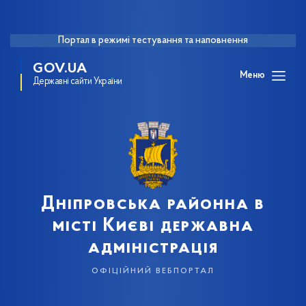
Портал в режимі тестування та наповнення
GOV.UA
Меню
Державні сайти України
Дніпровська районна в
місті Києві державна
адміністрація
офіційний вебпортал