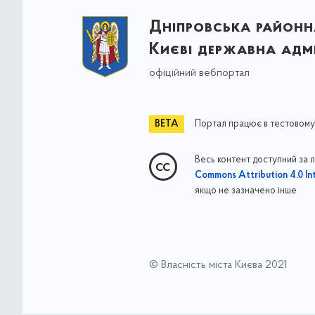
Дніпровська районна
Києві державна адмі
офіційний вебпортал
Портал працює в тестовому
Весь контент доступний за 
Commons Attribution 4.0 Int
якщо не зазначено інше
© Власність міста Києва 2021