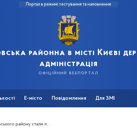
Портал в режимі тестування та наповнення
вська районна в місті Києві д
адміністрація
офіційний вебпортал
ькості
Е-місто
Повідомлення
Для ЗМІ
ми конкурсу «Столичний стандарт якості» 2024 року