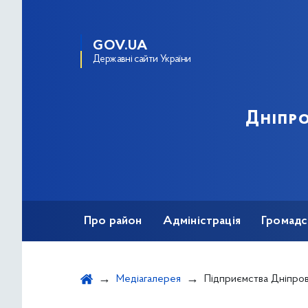
GOV.UA
Державні сайти України
Дніпро
Про район
Адміністрація
Громадс
Медіагалерея
Підприємства Дніпровського району стали лауреата