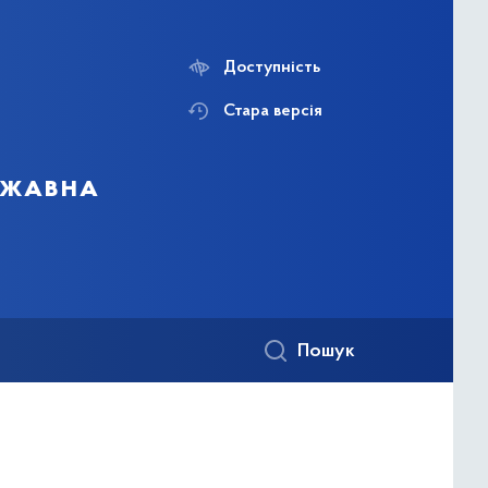
Доступність
Стара версія
ержавна
Пошук