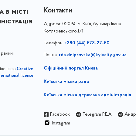
Контакти
 в місті
ністрація
Адреса:
02094, м. Київ, бульвар Івана
Котляревського,1/1
Телефон:
+380 (44) 573-27-50
 режимі
Пошта:
rda.dniprovska@kyivcity.gov.ua
Офіційний портал Києва
ліцензією
Creative
,
ernational license
Київська міська рада
Київська міська державна адміністрація
Facebook
Telegram РДА
Андрі
Instagram