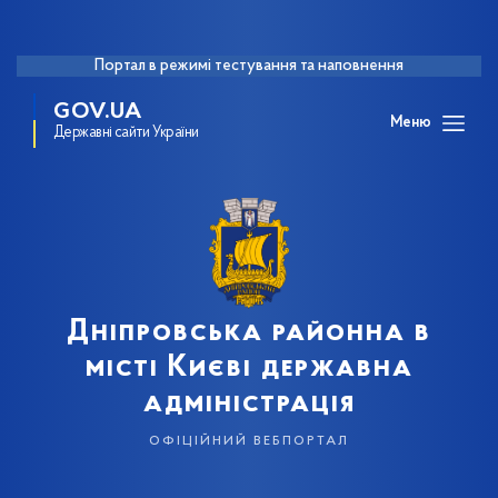
Портал в режимі тестування та наповнення
GOV.UA
Меню
Державні сайти України
Дніпровська районна в
місті Києві державна
адміністрація
офіційний вебпортал