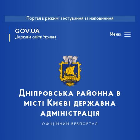
Портал в режимі тестування та наповнення
GOV.UA
Меню
Державні сайти України
Дніпровська районна в
місті Києві державна
адміністрація
офіційний вебпортал