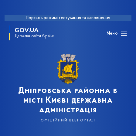
Портал в режимі тестування та наповнення
GOV.UA
Меню
Державні сайти України
Дніпровська районна в
місті Києві державна
адміністрація
офіційний вебпортал