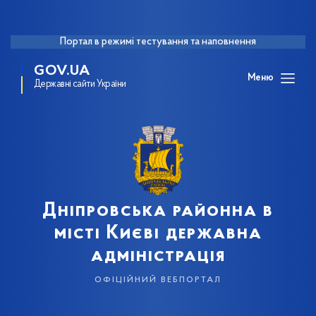
Портал в режимі тестування та наповнення
GOV.UA
Меню
Державні сайти України
Дніпровська районна в
місті Києві державна
адміністрація
офіційний вебпортал